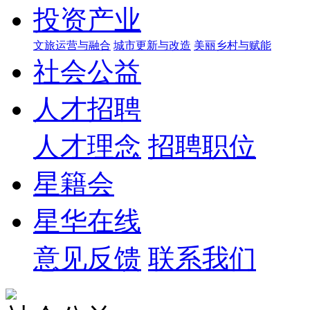
投资产业
文旅运营与融合
城市更新与改造
美丽乡村与赋能
社会公益
人才招聘
人才理念
招聘职位
星籍会
星华在线
意见反馈
联系我们