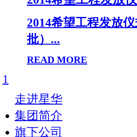
2014希望工程发放
批）...
READ MORE
1
走进星华
集团简介
旗下公司