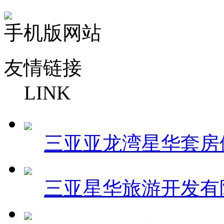
手机版网站
友情链接
LINK
三亚亚龙湾星华套房
三亚星华旅游开发有