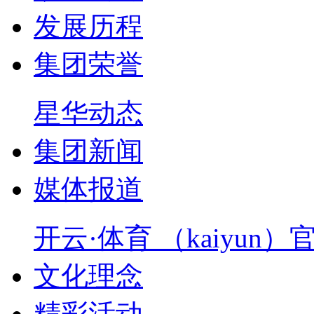
发展历程
集团荣誉
星华动态
集团新闻
媒体报道
开云·体育 （kaiyun）官方
文化理念
精彩活动