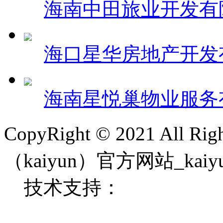
海南中田旅业开发有
海口星华房地产开发
海南星悦巢物业服务
CopyRight © 2021 All R
（kaiyun）官方网站_kaiyu
技术支持：