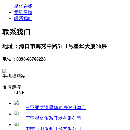
星华在线
意见反馈
联系我们
联系我们
地址：海口市海秀中路51-1号星华大厦20层
电话：0898-66766228
手机版网站
友情链接
LINK
三亚亚龙湾星华套房假日酒店
三亚星华旅游开发有限公司
海南中田旅业开发有限公司