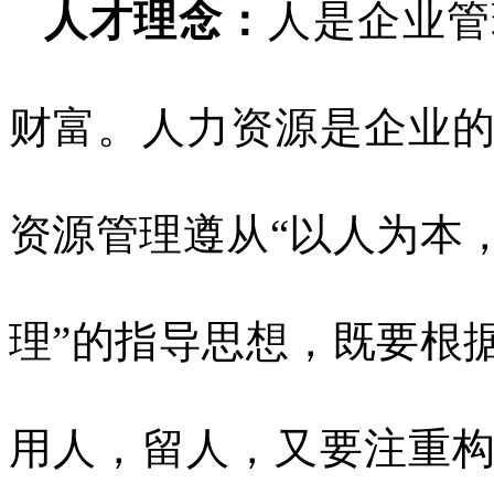
人才理念：
人是企业管
财富。人力资源是企业
资源管理遵从“以人为本
理”的指导思想，既要根
用人，留人，又要注重