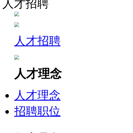
人才招聘
人才招聘
人才理念
人才理念
招聘职位