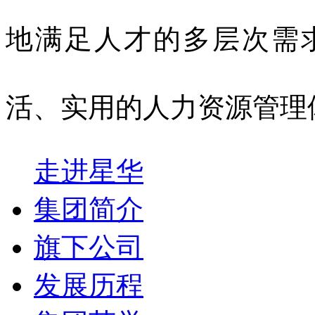
地满足人才的多层次需
活、实用的人力资源管理
走进星华
集团简介
旗下公司
发展历程