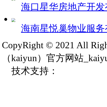
海口星华房地产开发
海南星悦巢物业服务
CopyRight © 2021 All R
（kaiyun）官方网站_kaiyu
技术支持：