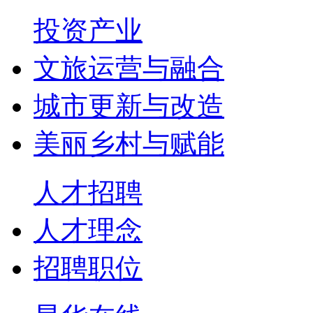
投资产业
文旅运营与融合
城市更新与改造
美丽乡村与赋能
人才招聘
人才理念
招聘职位