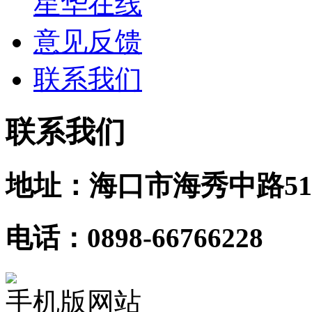
星华在线
意见反馈
联系我们
联系我们
地址：海口市海秀中路51
电话：0898-66766228
手机版网站