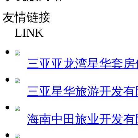
友情链接
LINK
三亚亚龙湾星华套房
三亚星华旅游开发有
海南中田旅业开发有