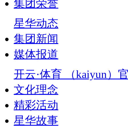
集团荣誉
星华动态
集团新闻
媒体报道
开云·体育 （kaiyun）官方
文化理念
精彩活动
星华故事