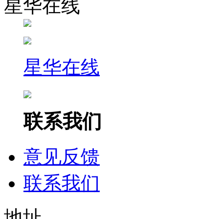
星华在线
星华在线
联系我们
意见反馈
联系我们
地址