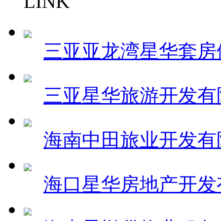
LINK
三亚亚龙湾星华套房
三亚星华旅游开发有
海南中田旅业开发有
海口星华房地产开发