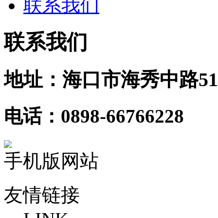
联系我们
联系我们
地址：海口市海秀中路51
电话：0898-66766228
手机版网站
友情链接