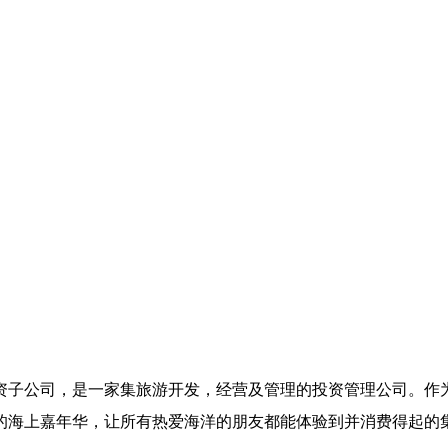
全资子公司，是一家集旅游开发，经营及管理的投资管理公司。
的海上嘉年华，让所有热爱海洋的朋友都能体验到并消费得起的