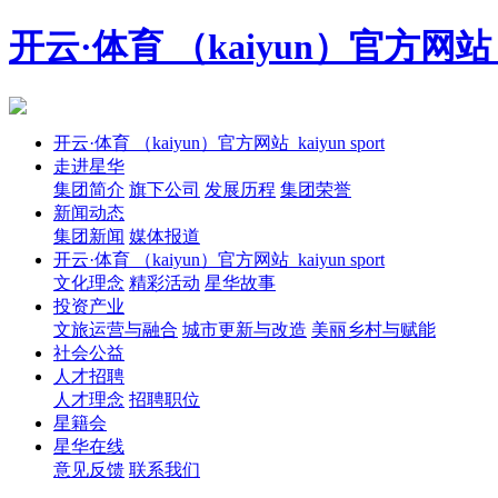
开云·体育 （kaiyun）官方网站_ka
开云·体育 （kaiyun）官方网站_kaiyun sport
走进星华
集团简介
旗下公司
发展历程
集团荣誉
新闻动态
集团新闻
媒体报道
开云·体育 （kaiyun）官方网站_kaiyun sport
文化理念
精彩活动
星华故事
投资产业
文旅运营与融合
城市更新与改造
美丽乡村与赋能
社会公益
人才招聘
人才理念
招聘职位
星籍会
星华在线
意见反馈
联系我们