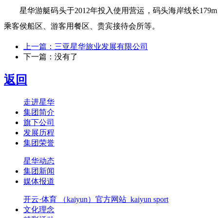
星华游艇码头于2012年投入使用营运，码头海岸线长179m
乘客侯船区、游客用餐区、贵宾接待会所等。
上一篇：三亚星华旅业发展有限公司
下一篇：没有了
返回
走进星华
集团简介
旗下公司
发展历程
集团荣誉
星华动态
集团新闻
媒体报道
开云·体育 （kaiyun）官方网站_kaiyun sport
文化理念